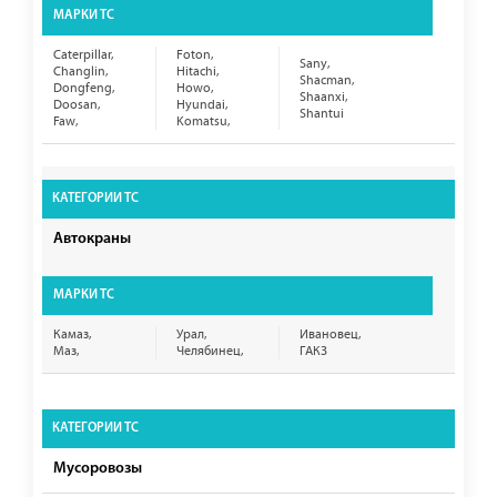
Caterpillar,
Foton,
Sany,
Changlin,
Hitachi,
Shacman,
Dongfeng,
Howo,
Shaanxi,
Doosan,
Hyundai,
Shantui
Faw,
Komatsu,
Автокраны
Камаз,
Урал,
Ивановец,
Маз,
Челябинец,
ГАКЗ
Мусоровозы